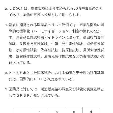
ＬＤ50とは、動物実験により求められる50％中毒量のこと
であり、薬物の毒性の指標として用いられる。
新規に開発される医薬品のリスク評価では、医薬品開発の国
際的な標準化（ハーモナイゼーション）制定の流れのなか
で、医薬品毒性試験法ガイドラインに沿って、単回投与毒性
試験、反復投与毒性試験、生殖・発生毒性試験、遺伝毒性試
験、がん原性試験、依存性試験、抗原性試験、局所刺激性試
験、皮膚感作性試験、皮膚光感作性試験などの毒性試験が実
施されている。
ヒトを対象とした臨床試験における効果と安全性の評価基準
には、国際的にＧＣＰが制定されている。
医薬品に対しては、製造販売後の調査及び試験の実施基準と
してＧＰＳＰが制定されている。
ａ
ｂ
ｃ
ｄ