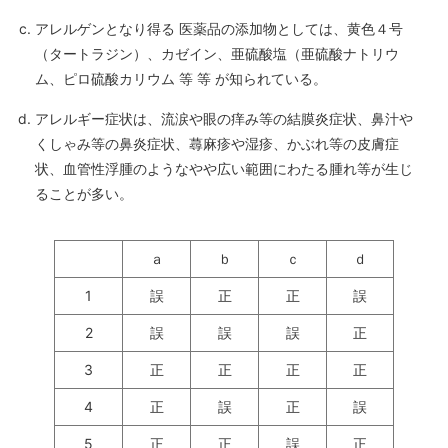
アレルゲンとなり得る 医薬品の添加物としては、黄色４号
（タートラジン）、カゼイン、亜硫酸塩（亜硫酸ナトリウ
ム、ピロ硫酸カリウム 等 等 が知られている。
アレルギー症状は、流涙や眼の痒み等の結膜炎症状、鼻汁や
くしゃみ等の鼻炎症状、蕁麻疹や湿疹、かぶれ等の皮膚症
状、血管性浮腫のようなやや広い範囲にわたる腫れ等が生じ
ることが多い。
ａ
ｂ
ｃ
ｄ
1
誤
正
正
誤
2
誤
誤
誤
正
3
正
正
正
正
4
正
誤
正
誤
5
正
正
誤
正