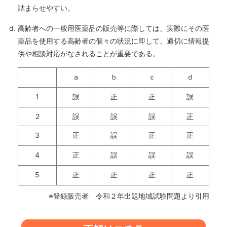
詰まらせやすい。
高齢者への一般用医薬品の販売等に際しては、実際にその医
薬品を使用する高齢者の個々の状況に即して、適切に情報提
供や相談対応がなされることが重要である。
ａ
ｂ
ｃ
ｄ
1
誤
正
正
誤
2
誤
誤
誤
正
3
正
誤
正
正
4
正
誤
誤
誤
5
正
正
正
正
※登録販売者 令和２年出題地域試験問題より引用