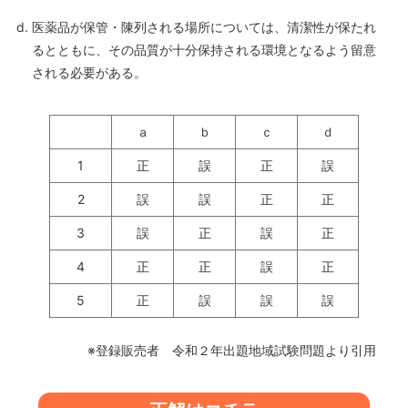
医薬品が保管・陳列される場所については、清潔性が保たれ
るとともに、その品質が十分保持される環境となるよう留意
される必要がある。
ａ
ｂ
ｃ
ｄ
1
正
誤
正
誤
2
誤
誤
正
正
3
誤
正
誤
正
4
正
正
誤
正
5
正
誤
誤
誤
※登録販売者 令和２年出題地域試験問題より引用