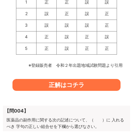
1
正
正
誤
誤
2
誤
正
誤
正
3
誤
誤
誤
正
4
正
誤
正
誤
5
正
誤
正
正
※登録販売者 令和２年出題地域試験問題より引用
正解はコチラ
【問004】
医薬品の副作用に関する次の記述について、（ ）に 入れる
べき 字句の正しい組合せを下欄から選びなさい。