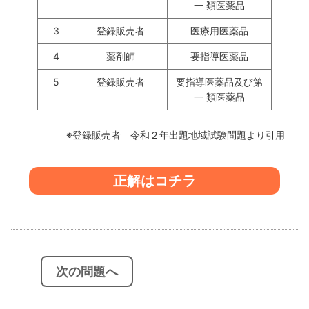
一 類医薬品
3
登録販売者
医療用医薬品
4
薬剤師
要指導医薬品
5
登録販売者
要指導医薬品及び第
一 類医薬品
※登録販売者 令和２年出題地域試験問題より引用
正解はコチラ
投
稿
ナ
ビ
次の問題へ
ゲ
ー
シ