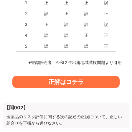
1
正
正
正
誤
2
誤
正
誤
正
3
正
誤
誤
誤
4
誤
誤
正
正
5
誤
誤
誤
正
※登録販売者 令和２年出題地域試験問題より引用
正解はコチラ
【問002】
医薬品のリスク評価に関する次の記述の正誤について、正しい
組合せを下欄から選びなさい。