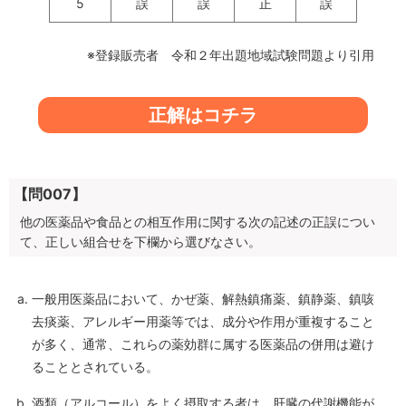
5
誤
誤
正
誤
※登録販売者 令和２年出題地域試験問題より引用
正解はコチラ
【問007】
他の医薬品や食品との相互作用に関する次の記述の正誤につい
て、正しい組合せを下欄から選びなさい。
一般用医薬品において、かぜ薬、解熱鎮痛薬、鎮静薬、鎮咳
去痰薬、アレルギー用薬等では、成分や作用が重複すること
が多く、通常、これらの薬効群に属する医薬品の併用は避け
ることとされている。
酒類（アルコール）をよく摂取する者は、肝臓の代謝機能が