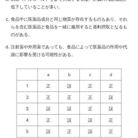
低下していることが多い。
食品中に医薬品成分と同じ物質が存在するものもあり、それ
らを含む医薬品と食品を一緒に服用すると過剰摂取となるも
のがある。
注射薬や外用薬であっても、食品によって医薬品の作用や代
謝に影響を受ける可能性がある。
ａ
ｂ
ｃ
ｄ
1
正
誤
正
正
2
正
正
正
誤
3
誤
誤
正
誤
4
正
誤
誤
正
5
誤
正
誤
正