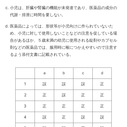
小児は、肝臓や腎臓の機能が未発達であり、医薬品の成分の
代謝・排泄に時間を要しない。
医薬品によっては、形状等が小児向けに作られていないた
め、小児に対して使用しないことなどの注意を促している場
合があるほか、５歳未満の幼児に使用される錠剤やカプセル
剤などの医薬品では、服用時に喉につかえやすいので注意す
るよう添付文書に記載されている。
ａ
ｂ
ｃ
ｄ
1
誤
誤
誤
正
2
正
誤
正
正
3
正
正
正
正
4
誤
正
誤
誤