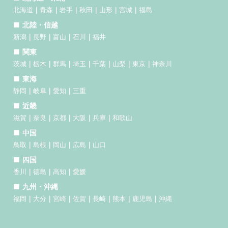
北海道
青森
岩手
秋田
山形
宮城
福島
北陸・信越
新潟
長野
富山
石川
福井
関東
茨城
栃木
群馬
埼玉
千葉
山梨
東京
神奈川
東海
静岡
岐阜
愛知
三重
近畿
滋賀
奈良
京都
大阪
兵庫
和歌山
中国
鳥取
島根
岡山
広島
山口
四国
香川
徳島
高知
愛媛
九州・沖縄
福岡
大分
宮崎
佐賀
長崎
熊本
鹿児島
沖縄