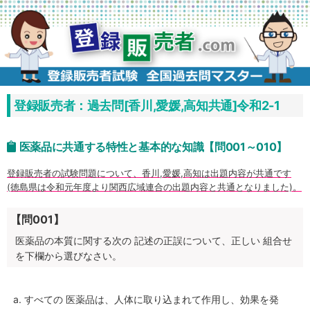
コ
ン
テ
ン
ツ
へ
ス
キ
ッ
プ
登録販売者：過去問[香川,愛媛,高知共通]令和2-1
医薬品に共通する特性と基本的な知識【問001～010】
登録販売者の試験問題について、香川,愛媛,高知は出題内容が共通です
(徳島県は令和元年度より関西広域連合の出題内容と共通となりました)。
【問001】
医薬品の本質に関する次の 記述の正誤について、正しい 組合せ
を下欄から選びなさい。
すべての 医薬品は、人体に取り込まれて作用し、効果を発