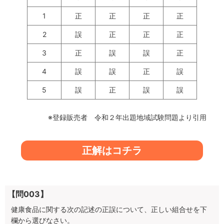
1
正
正
正
正
2
誤
正
正
正
3
正
誤
誤
正
4
誤
誤
正
誤
5
誤
正
誤
誤
※登録販売者 令和２年出題地域試験問題より引用
正解はコチラ
【問003】
健康食品に関する次の記述の正誤について、正しい組合せを下
欄から選びなさい。