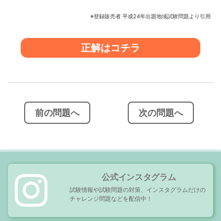
※登録販売者 平成24年出題地域試験問題より引用
正解はコチラ
投
稿
ナ
ビ
前の問題へ
次の問題へ
ゲ
ー
シ
ョ
ン
公式インスタグラム
試験情報や試験問題の対策、インスタグラムだけの
チャレンジ問題などを配信中！