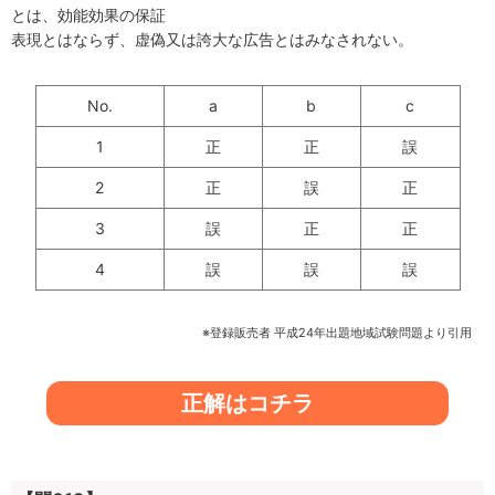
とは、効能効果の保証
表現とはならず、虚偽又は誇大な広告とはみなされない。
No.
a
b
c
1
正
正
誤
2
正
誤
正
3
誤
正
正
4
誤
誤
誤
※登録販売者 平成24年出題地域試験問題より引用
正解はコチラ