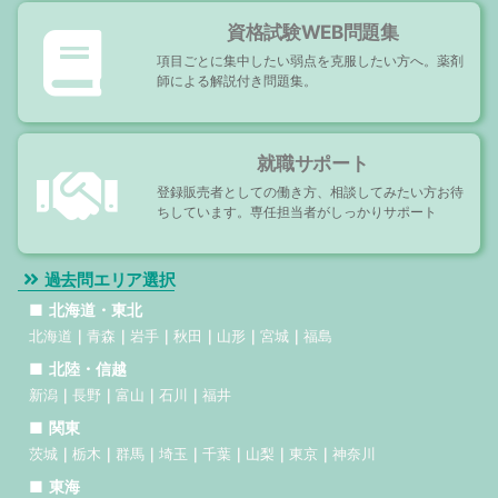
資格試験WEB問題集
項目ごとに集中したい弱点を克服したい方へ。薬剤
師による解説付き問題集。
就職サポート
登録販売者としての働き方、相談してみたい方お待
ちしています。専任担当者がしっかりサポート
過去問エリア選択
北海道・東北
北海道
青森
岩手
秋田
山形
宮城
福島
北陸・信越
新潟
長野
富山
石川
福井
関東
茨城
栃木
群馬
埼玉
千葉
山梨
東京
神奈川
東海