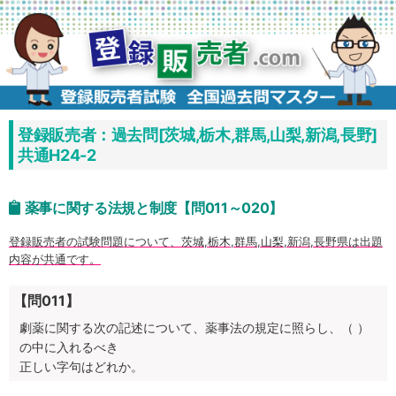
コ
ン
テ
ン
ツ
へ
ス
キ
ッ
プ
登録販売者：過去問[茨城,栃木,群馬,山梨,新潟,長野]
共通H24-2
薬事に関する法規と制度【問011～020】
登録販売者の試験問題について、茨城,栃木,群馬,山梨,新潟,長野県は出題
内容が共通です。
【問011】
劇薬に関する次の記述について、薬事法の規定に照らし、（ ）
の中に入れるべき
正しい字句はどれか。