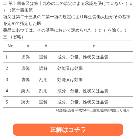
二 第十四条又は第十九条の二の規定による承認を受けていない（ ｃ
）（第十四条第一
項又は第二十三条の二第一項の規定により厚生労働大臣がその基準
を定めて指定した医
薬品にあつては、その基準において定められた（ ｃ ）を除く。）
三 （省略）
No.
a
b
c
1
虚偽
誤解
成分、分量、性状又は品質
2
虚偽
誤解
効能又は効果
3
虚偽
乱用
効能又は効果
4
誇大
乱用
成分、分量、性状又は品質
5
誇大
誤解
成分、分量、性状又は品質
※登録販売者 平成24年出題地域試験問題より引用
正解はコチラ