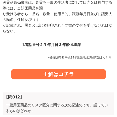
医薬品販売業者は、劇薬を一般の生活者に対して販売又は授与する
際には、当該医薬品を譲
り受ける者から、品名、数量、使用目的、譲渡年月日並びに譲受人
の氏名、住所及び（ ）
が記載され、署名又は記名押印された文書の交付を受けなければな
らない。
1.電話番号
2.生年月日
3.年齢
4.職業
※登録販売者 平成24年出題地域試験問題より引用
正解はコチラ
【問012】
一般用医薬品のリスク区分に関する次の記述のうち、
誤ってい
るもの
はどれか。