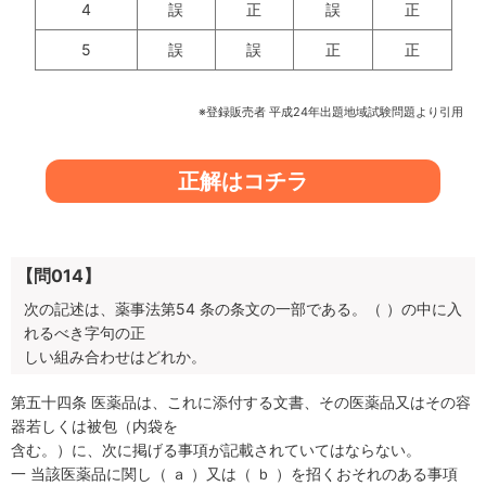
4
誤
正
誤
正
5
誤
誤
正
正
※登録販売者 平成24年出題地域試験問題より引用
正解はコチラ
【問014】
次の記述は、薬事法第54 条の条文の一部である。（ ）の中に入
れるべき字句の正
しい組み合わせはどれか。
第五十四条 医薬品は、これに添付する文書、その医薬品又はその容
器若しくは被包（内袋を
含む。）に、次に掲げる事項が記載されていてはならない。
一 当該医薬品に関し（ ａ ）又は（ ｂ ）を招くおそれのある事項