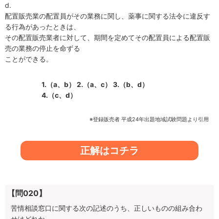
d.
配置販売業の配置員がその業務に関し、薬事に関する法令に違反す
る行為があったときは、
その配置販売業者に対して、期間を定めてその配置員による配置販
売の業務の停止を命ずる
ことができる。
1.（a、b）
2.（a、c）
3.（b、d）
4.（c、d）
※登録販売者 平成24年出題地域試験問題より引用
正解はコチラ
【問020】
苦情相談窓口に関する次の記述のうち、正しいものの組み合わ
せはどれか。