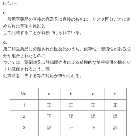
はない。
c.
一般用医薬品の直接の容器又は直接の被包に、リスク区分ごとに定
められた事項を原則と
して記載することが義務づけられている。
d.
第二類医薬品に分類された医薬品のうち、依存性・習慣性がある成
分が配合されたものに
ついては、薬剤師又は登録販売者による積極的な情報提供の機会が
より確保されるよう、陳
列方法を工夫する等の対応が求められる。
No.
a
b
c
d
1
正
正
正
正
2
正
誤
誤
誤
3
誤
正
正
誤