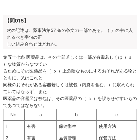
【問015】
次の記述は、薬事法第57 条の条文の一部である。（ ）の中に入
れるべき字句の正
しい組み合わせはどれか。
第五十七条 医薬品は、その全部若しくは一部が有毒若しくは（ ａ
）な物質からなつてい
るためにその医薬品を（ ｂ ）上危険なものにするおそれがある物と
ともに、又はこれと
同様のおそれがある容器若しくは被包（内袋を含む。）に収められ
ていてはならず、また、
医薬品の容器又は被包は、その医薬品の（ ｃ ）を誤らせやすいもの
であつてはならない。
No.
a
b
c
1
有害
保健衛生
使用方法
2
有害
品質管理
保管方法