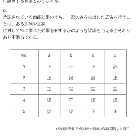
に該当する要素とみなされる。
d.
承認されている効能効果のうち、一部のみを抽出した広告を行うこ
とは、ある疾病や症状
に対して特に優れた効果を有するかのような誤認を与えるおそれが
あり不適当である。
No.
a
b
c
d
1
正
正
正
誤
2
正
誤
誤
正
3
正
誤
誤
誤
4
誤
正
誤
誤
5
誤
誤
正
正
※登録販売者 平成24年出題地域試験問題より引用