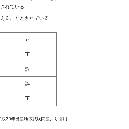
されている。
えることとされている。
c
正
誤
誤
正
平成20年出題地域試験問題より引用