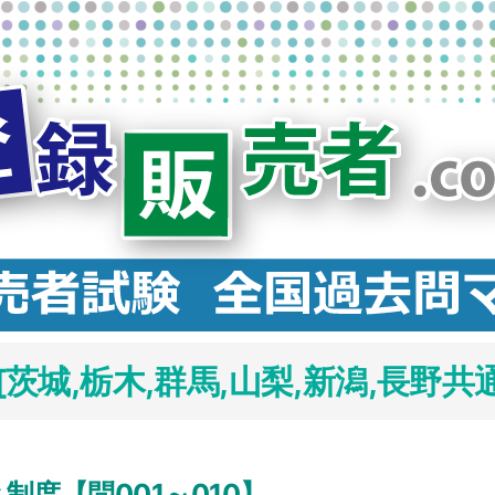
城,栃木,群馬,山梨,新潟,長野共通
制度【問001～010】