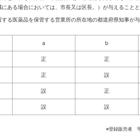
域にある場合においては、市長又は区長。）が与えることと
置する医薬品を保管する営業所の所在地の都道府県知事が与
a
b
正
正
正
誤
誤
正
誤
誤
※登録販売者 