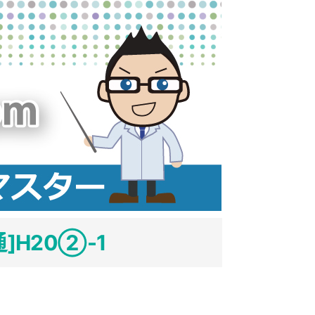
]H20②-1