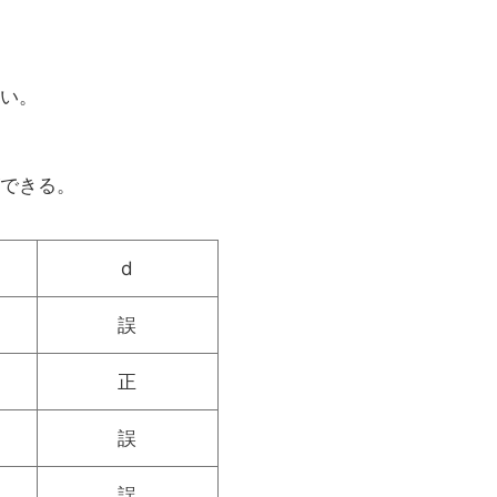
い。
できる。
d
誤
正
誤
誤