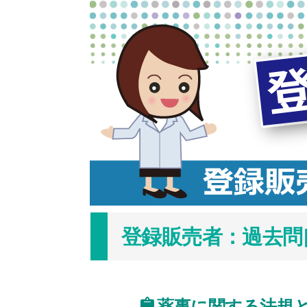
コ
ン
テ
ン
ツ
へ
ス
キ
ッ
プ
登録販売者：過去問[茨
薬事に関する法規と