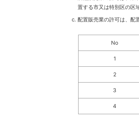
置する市又は特別区の区
配置販売業の許可は、配
No
1
2
3
4