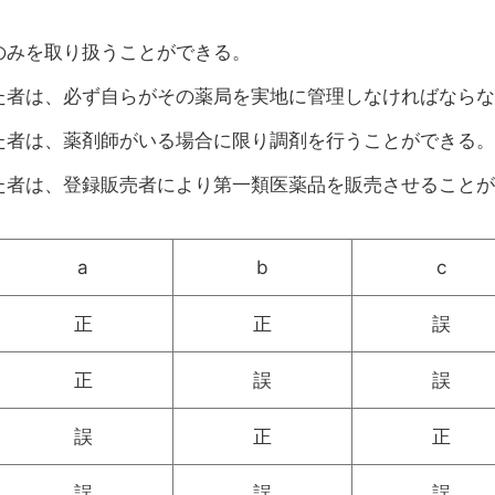
のみを取り扱うことができる。
た者は、必ず自らがその薬局を実地に管理しなければならな
た者は、薬剤師がいる場合に限り調剤を行うことができる。
た者は、登録販売者により第一類医薬品を販売させることが
a
b
c
正
正
誤
正
誤
誤
誤
正
正
誤
誤
誤