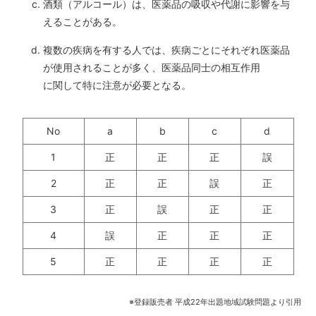
酒類（アルコール）は、医薬品の吸収や代謝に影響を与
えることがある。
複数の疾病を有する人では、疾病ごとにそれぞれ医薬品
が使用されることが多く、医薬品同士の相互作用
に関して特に注意が必要となる。
No
a
b
c
d
1
正
正
正
誤
2
正
正
誤
正
3
正
誤
正
正
4
誤
正
正
正
5
正
正
正
正
※登録販売者 平成22年出題地域試験問題より引用