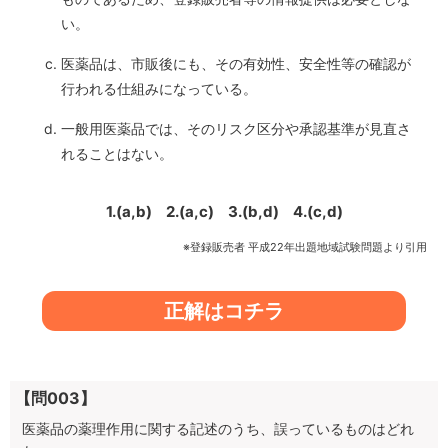
い。
医薬品は、市販後にも、その有効性、安全性等の確認が
行われる仕組みになっている。
一般用医薬品では、そのリスク区分や承認基準が見直さ
れることはない。
1.(a,b)
2.(a,c)
3.(b,d)
4.(c,d)
※登録販売者 平成22年出題地域試験問題より引用
正解はコチラ
【問003】
医薬品の薬理作用に関する記述のうち、
誤っているもの
はどれ