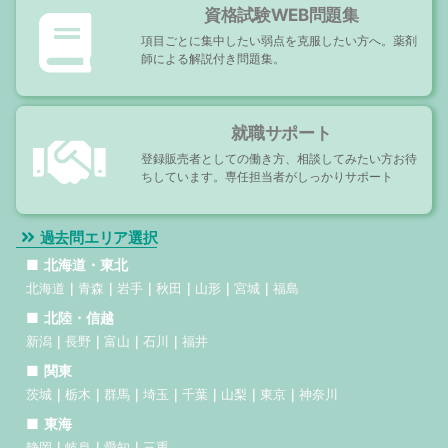
資格試験WEB問題集
項目ごとに集中したい弱点を克服したい方へ。薬剤
師による解説付き問題集。
就職サポート
登録販売者としての働き方、相談してみたい方お待
ちしています。専任担当者がしっかりサポート
過去問エリア選択
北海道・東北
北海道
青森
岩手
秋田
山形
宮城
福島
北陸・信越
新潟
長野
富山
石川
福井
関東
茨城
栃木
群馬
埼玉
千葉
山梨
東京
神奈川
東海
静岡
岐阜
愛知
三重