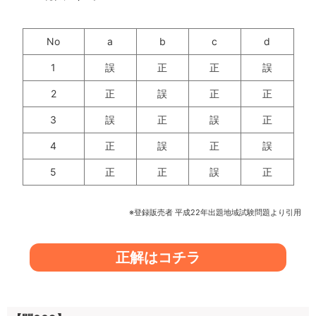
No
a
b
c
d
1
誤
正
正
誤
2
正
誤
正
正
3
誤
正
誤
正
4
正
誤
正
誤
5
正
正
誤
正
※登録販売者 平成22年出題地域試験問題より引用
正解はコチラ