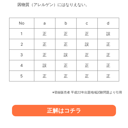
因物質（アレルゲン）にはなりえない。
No
a
b
c
d
1
正
正
正
誤
2
正
正
誤
正
3
正
誤
正
正
4
誤
正
正
正
5
正
正
正
正
※登録販売者 平成22年出題地域試験問題より引用
正解はコチラ