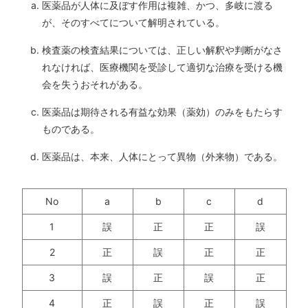
医薬品が人体に及ぼす作用は複雑、かつ、多岐に渡る
が、そのすべてについて解明されている。
検査薬の検査結果については、正しい解釈や判断がなさ
れなければ、医療機関を受診して適切な治療を受ける機
会を失うおそれがある。
医薬品は期待される有益な効果（薬効）のみをもたらす
ものである。
医薬品は、本来、人体にとって異物（外来物）である。
No
a
b
c
d
1
誤
正
正
誤
2
正
誤
正
正
3
誤
正
誤
正
4
正
誤
正
誤