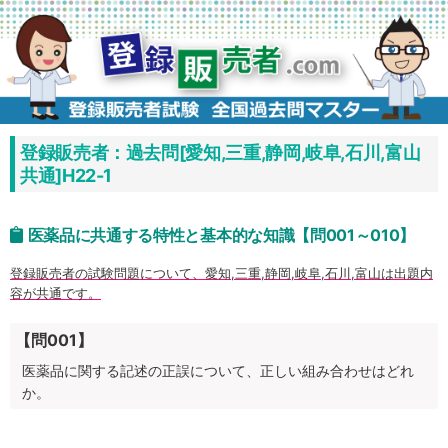
コ
ン
テ
ン
ツ
へ
ス
キ
ッ
プ
登録販売者：過去問[愛知,三重,静岡,岐阜,石川,富山
共通]H22-1
医薬品に共通する特性と基本的な知識【問001～010】
登録販売者の試験問題について、愛知,三重,静岡,岐阜,石川,富山は出題内
容が共通です。
【問001】
医薬品に関する記述の正誤について、正しい組み合わせはどれ
か。