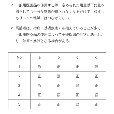
一般用医薬品を使用する際、定められた用量以下に量を
減らしても十分な効果が得られなくなるだけで、必ずし
もリスクの軽減にはつながらない。
高齢者は、持病（基礎疾患）を抱えていることが多く、
一般用医薬品の使用によって基礎疾患の症状が悪化した
り、治療の妨げとなる場合がある。
No
a
b
c
d
1
誤
正
正
誤
2
正
誤
正
正
3
誤
正
誤
正
4
正
誤
正
誤
5
正
正
誤
正