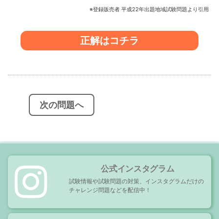
※登録販売者 平成22年出題地域試験問題より引用
正解はコチラ
投
稿
ナ
ビ
次の問題へ
ゲ
ー
シ
ョ
ン
公式インスタグラム
試験情報や試験問題の対策、インスタグラムだけの
チャレンジ問題などを配信中！