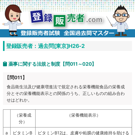
コ
ン
テ
ン
ツ
へ
ス
キ
ッ
プ
登録販売者：過去問[東京]H26-2
薬事に関する法規と制度【問011～020】
【問011】
食品衛生法及び健康増進法で規定される栄養機能食品の栄養成
分とその栄養機能表示との関係のうち、正しいものの組み合わ
せはどれか。
（栄養成
（栄養機能表示）
分）
a
ビタミンB
ビタミンB12は、皮膚や粘膜の健康維持を助ける