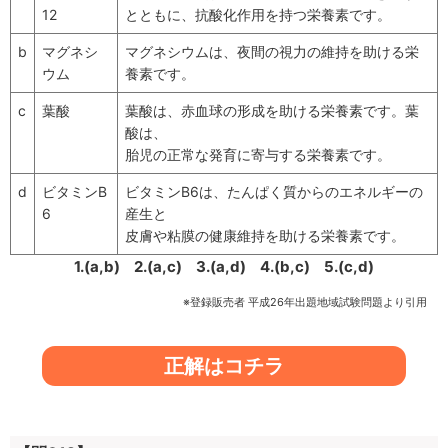
12
とともに、抗酸化作用を持つ栄養素です。
b
マグネシ
マグネシウムは、夜間の視力の維持を助ける栄
ウム
養素です。
c
葉酸
葉酸は、赤血球の形成を助ける栄養素です。葉
酸は、
胎児の正常な発育に寄与する栄養素です。
d
ビタミンB
ビタミンB6は、たんぱく質からのエネルギーの
6
産生と
皮膚や粘膜の健康維持を助ける栄養素です。
1.(a,b)
2.(a,c)
3.(a,d)
4.(b,c)
5.(c,d)
※登録販売者 平成26年出題地域試験問題より引用
正解はコチラ