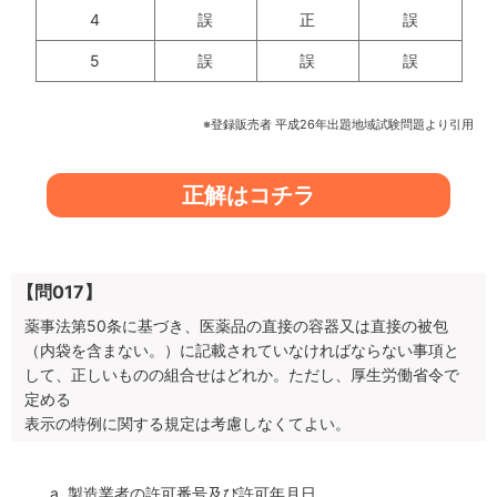
4
誤
正
誤
5
誤
誤
誤
※登録販売者 平成26年出題地域試験問題より引用
正解はコチラ
【問017】
薬事法第50条に基づき、医薬品の直接の容器又は直接の被包
（内袋を含まない。）に記載されていなければならない事項と
して、正しいものの組合せはどれか。ただし、厚生労働省令で
定める
表示の特例に関する規定は考慮しなくてよい。
製造業者の許可番号及び許可年月日