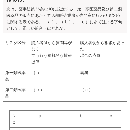
【問013】
次は、薬事法第36条の10に規定する、第一類医薬品及び第二類
医薬品の販売にあたって店舗販売業者が専門家に行わせる対応
に関する表である。（ a ）、（ b ）、（ c ）にあてはまる字句
として、正しい組合せはどれか。
リスク区分
購入者側から質問等が
購入者側から相談があっ
なく
た
ても行う積極的な情報
場合の応答
提供
第一類医薬
（ a ）
義務
品
第二類医薬
（ b ）
（ c ）
品
N
a
b
c
o