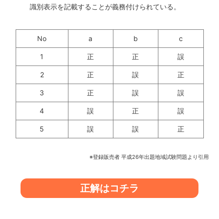
識別表示を記載することが義務付けられている。
No
a
b
c
1
正
正
誤
2
正
誤
正
3
正
誤
誤
4
誤
正
誤
5
誤
誤
正
※登録販売者 平成26年出題地域試験問題より引用
正解はコチラ