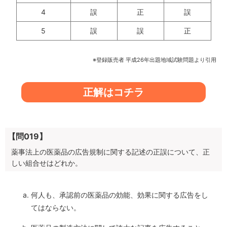
4
誤
正
誤
5
誤
誤
正
※登録販売者 平成26年出題地域試験問題より引用
正解はコチラ
【問019】
薬事法上の医薬品の広告規制に関する記述の正誤について、正
しい組合せはどれか。
何人も、承認前の医薬品の効能、効果に関する広告をし
てはならない。