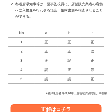
都道府県知事等は、薬事監視員に、店舗販売業者の店舗
へ立入検査を行わせる場合、帳簿書類を検査させること
ができる。
No
a
b
c
1
正
正
正
2
正
正
誤
3
正
誤
正
4
誤
正
誤
5
誤
誤
正
※登録販売者 平成26年出題地域試験問題より引用
正解はコチラ