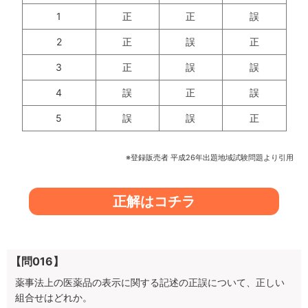
1
正
正
誤
2
正
誤
正
3
正
誤
誤
4
誤
正
誤
5
誤
誤
正
※登録販売者 平成26年出題地域試験問題より引用
正解はコチラ
【問016】
薬事法上の医薬品の表示に関する記述の正誤について、正しい
組合せはどれか。