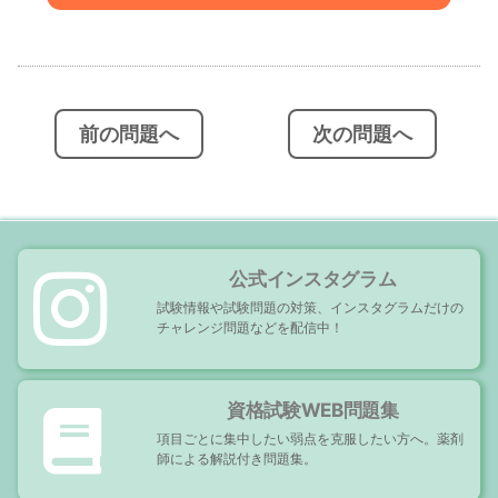
投
稿
ナ
ビ
前の問題へ
次の問題へ
ゲ
ー
シ
ョ
ン
公式インスタグラム
試験情報や試験問題の対策、インスタグラムだけの
チャレンジ問題などを配信中！
資格試験WEB問題集
項目ごとに集中したい弱点を克服したい方へ。薬剤
師による解説付き問題集。