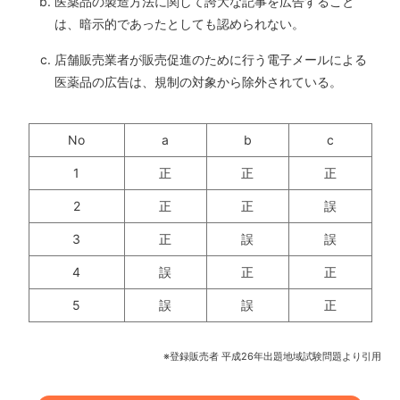
医薬品の製造方法に関して誇大な記事を広告すること
は、暗示的であったとしても認められない。
店舗販売業者が販売促進のために行う電子メールによる
医薬品の広告は、規制の対象から除外されている。
No
a
b
c
1
正
正
正
2
正
正
誤
3
正
誤
誤
4
誤
正
正
5
誤
誤
正
※登録販売者 平成26年出題地域試験問題より引用