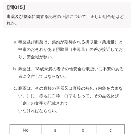
【問015】
毒薬及び劇薬に関する記述の正誤について、正しい組合せはど
れか。
毒薬及び劇薬は、薬効が期待される摂取量（薬用量）と
中毒のおそれがある摂取量（中毒量）の差が接近してお
り、安全域が狭い。
劇薬は、18歳未満の者その他安全な取扱いに不安のある
者に交付してはならない。
劇薬は、その直接の容器又は直接の被包（内袋を含まな
い。）に、赤地に白枠、白字をもって、その品名及び
「劇」の文字が記載されて
いなければならない。
No
a
b
c