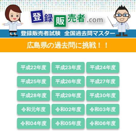
コ
ン
テ
ン
ツ
へ
ス
キ
ッ
広島県の過去問
に挑戦！！
プ
平成22年度
平成23年度
平成24年度
平成25年度
平成26年度
平成27年度
平成28年度
平成29年度
平成30年度
令和元年度
令和02年度
令和03年度
令和04年度
令和05年度
令和06年度