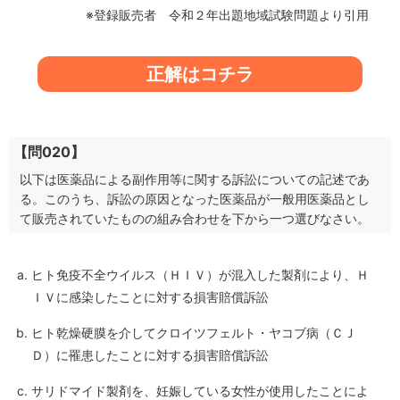
※登録販売者 令和２年出題地域試験問題より引用
正解はコチラ
【問020】
以下は医薬品による副作用等に関する訴訟についての記述であ
る。このうち、訴訟の原因となった医薬品が一般用医薬品とし
て販売されていたものの組み合わせを下から一つ選びなさい。
ヒト免疫不全ウイルス（ＨＩＶ）が混入した製剤により、Ｈ
ＩＶに感染したことに対する損害賠償訴訟
ヒト乾燥硬膜を介してクロイツフェルト・ヤコブ病（ＣＪ
Ｄ）に罹患したことに対する損害賠償訴訟
サリドマイド製剤を、妊娠している女性が使用したことによ