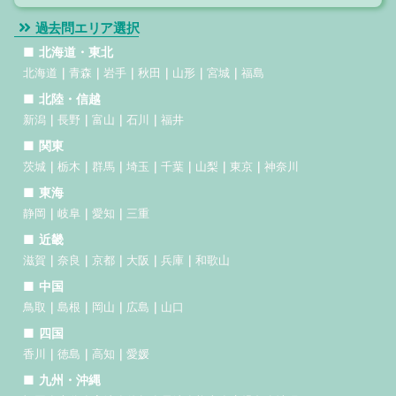
過去問エリア選択
北海道・東北
北海道
青森
岩手
秋田
山形
宮城
福島
北陸・信越
新潟
長野
富山
石川
福井
関東
茨城
栃木
群馬
埼玉
千葉
山梨
東京
神奈川
東海
静岡
岐阜
愛知
三重
近畿
滋賀
奈良
京都
大阪
兵庫
和歌山
中国
鳥取
島根
岡山
広島
山口
四国
香川
徳島
高知
愛媛
九州・沖縄