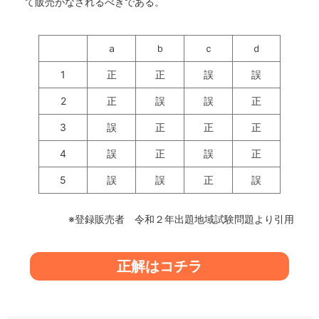
て販売がなされるべきである。
ａ
ｂ
ｃ
ｄ
1
正
正
誤
誤
2
正
誤
誤
正
3
誤
正
正
正
4
誤
正
誤
正
5
誤
誤
正
誤
※登録販売者 令和２年出題地域試験問題より引用
正解はコチラ