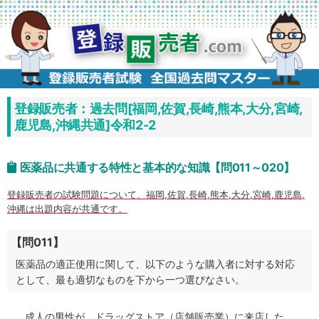
コ
ン
テ
ン
ツ
へ
ス
キ
ッ
プ
登録販売者：過去問[福岡,佐賀,長崎,熊本,大分,宮崎,
鹿児島,沖縄共通]令和2-2
医薬品に共通する特性と基本的な知識【問011～020】
登録販売者の試験問題について、福岡,佐賀,長崎,熊本,大分,宮崎,鹿児島,
沖縄は出題内容が共通です。
【問011】
医薬品の適正使用に関して、以下のような購入者に対する対応
として、最も適切なものを下から一つ選びなさい。
成人の男性が、ドラッグストア（店舗販売業）に来店した。