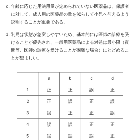
年齢に応じた用法用量が定められていない医薬品は、保護者
に対して、成人用の医薬品の量を減らして小児へ与えるよう
説明することが重要である。
乳児は状態が急変しやすいため、基本的には医師の診療を受
けることが優先され、一般用医薬品による対処は最小限（夜
間等、医師の診療を受けることが困難な場合）にとどめるこ
とが望ましい。
ａ
ｂ
ｃ
ｄ
1
正
正
誤
正
2
正
誤
正
誤
3
誤
正
正
誤
4
誤
誤
正
正
5
誤
誤
誤
正