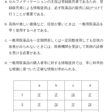
セルフメディケーションの主役は登録販売者であるため、登
録販売者による情報提供は、必ず医薬品の販売に結びつけて
行うことが重要である。
高熱や激しい腹痛など、症状が重いときは、一般用医薬品を
早く使用するべきである。
一般用医薬品を一定期間若しくは一定回数使用しても症状の
改善がみられないときには、医療機関を受診して医師の診療
を受ける必要がある。
一般用医薬品の購入者等に対する情報提供では、常に科学的
な根拠に基づいた正確な情報が求められる。
ａ
ｂ
ｃ
ｄ
1
正
正
誤
正
2
正
誤
正
誤