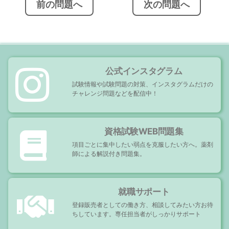
ビ
前の問題へ
次の問題へ
ゲ
ー
シ
ョ
ン
公式インスタグラム
試験情報や試験問題の対策、インスタグラムだけの
チャレンジ問題などを配信中！
資格試験WEB問題集
項目ごとに集中したい弱点を克服したい方へ。薬剤
師による解説付き問題集。
就職サポート
登録販売者としての働き方、相談してみたい方お待
ちしています。専任担当者がしっかりサポート