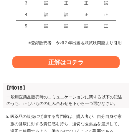
3
誤
正
正
誤
4
誤
誤
正
正
5
誤
誤
誤
正
※登録販売者 令和２年出題地域試験問題より引用
正解はコチラ
【問018】
一般用医薬品販売時のコミュニケーションに関する以下の記述
のうち、正しいものの組み合わせを下から一つ選びなさい。
医薬品の販売に従事する専門家は、購入者が、自分自身や家
族の健康に対する責任感を持ち、適切な医薬品を選択して、
適正に使用するよう、働きかけていくことが重要である。