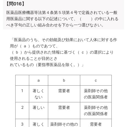
【問016】
医薬品医療機器等法第４条第５項第４号で定義されている一般
用医薬品に関する以下の記述について、（ ）の中に入れる
べき字句の正しい組み合わせを下から一つ選びなさい。
「医薬品のうち、その効能及び効果において人体に対する作
用が（ ａ ）ものであつて、
（ ｂ ）から提供された情報に基づく（ ｃ ）の選択により
使用されることが目的とさ
れているもの（要指導医薬品を除く。）」
ａ
ｂ
ｃ
1
著しく
需要者
薬剤師その他
ない
の医薬関係者
2
著しい
需要者
薬剤師その他
の医薬関係者
3
著しく
薬剤師その他の
需要者