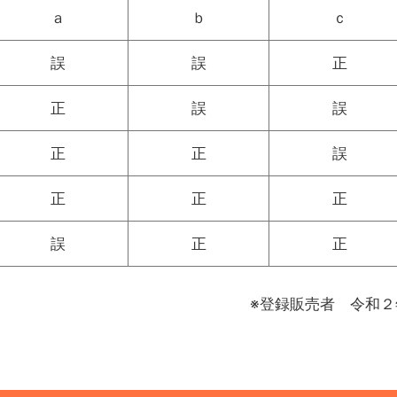
ａ
ｂ
ｃ
誤
誤
正
正
誤
誤
正
正
誤
正
正
正
誤
正
正
※登録販売者 令和