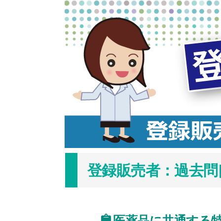
コ
ン
テ
ン
ツ
へ
ス
キ
ッ
プ
登録販売者：過去問[愛
医薬品に共通する特