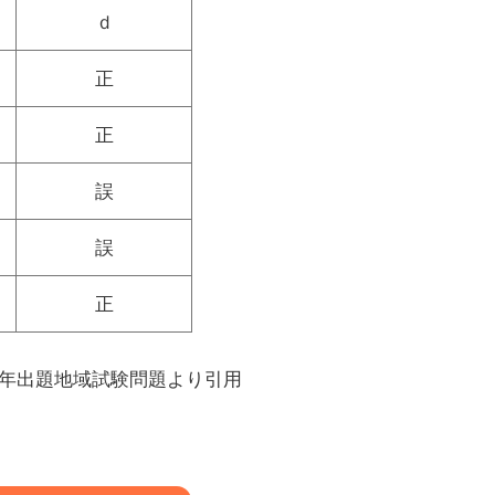
ｄ
正
正
誤
誤
正
２年出題地域試験問題より引用