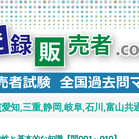
知,三重,静岡,岐阜,石川,富山共通
性と基本的な知識【問001～010】