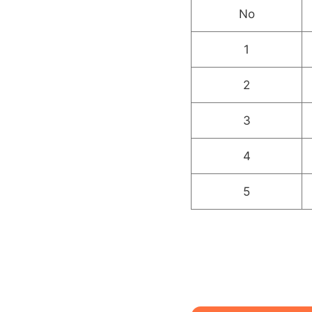
No
1
2
3
4
5