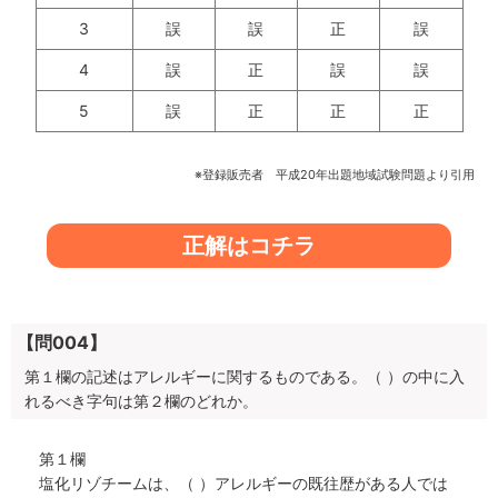
3
誤
誤
正
誤
4
誤
正
誤
誤
5
誤
正
正
正
※登録販売者 平成20年出題地域試験問題より引用
正解はコチラ
【問004】
第１欄の記述はアレルギーに関するものである。（ ）の中に入
れるべき字句は第２欄のどれか。
第１欄
塩化リゾチームは、（ ）アレルギーの既往歴がある人では