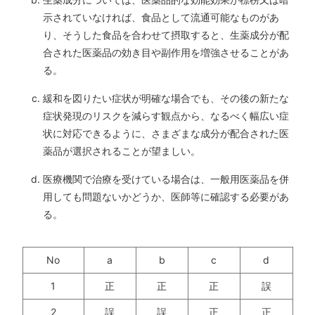
示されていなければ、食品として流通可能なものがあ
り、そうした食品を合わせて摂取すると、生薬成分が配
合された医薬品の効き目や副作用を増強させることがあ
る。
緩和を図りたい症状が明確な場合でも、その後の新たな
症状発現のリスクを減らす観点から、なるべく幅広い症
状に対応できるように、さまざまな成分が配合された医
薬品が選択されることが望ましい。
医療機関で治療を受けている場合は、一般用医薬品を併
用しても問題ないかどうか、医師等に確認する必要があ
る。
No
a
b
c
d
1
正
正
正
誤
2
誤
誤
正
正