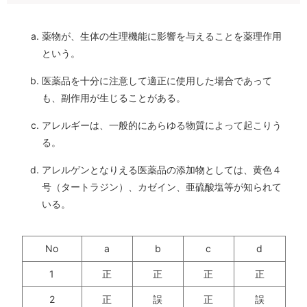
薬物が、生体の生理機能に影響を与えることを薬理作用
という。
医薬品を十分に注意して適正に使用した場合であって
も、副作用が生じることがある。
アレルギーは、一般的にあらゆる物質によって起こりう
る。
アレルゲンとなりえる医薬品の添加物としては、黄色４
号（タートラジン）、カゼイン、亜硫酸塩等が知られて
いる。
No
a
b
c
d
1
正
正
正
正
2
正
誤
正
誤