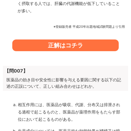
く摂取する人では、肝臓の代謝機能が低下していること
が多い。
※登録販売者 平成20年出題地域試験問題より引用
正解はコチラ
【問007】
医薬品の効き目や安全性に影響を与える要因に関する以下の記
述の正誤について、正しい組み合わせはどれか。
相互作用には、医薬品が吸収、代謝、分布又は排泄され
る過程で起こるものと、医薬品が薬理作用をもたらす部
位において起こるものがある。
生薬成分については、医薬品的な効能効果が標榜又は暗