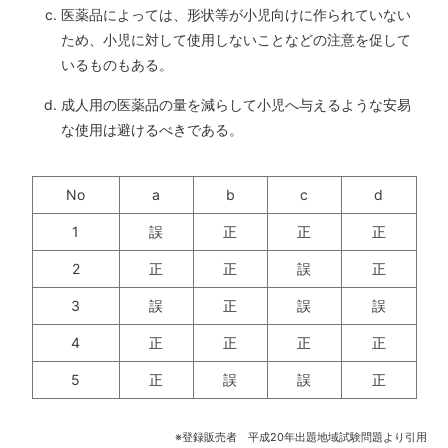
医薬品によっては、形状等が小児向けに作られていない
ため、小児に対して使用しないことなどの注意を促して
いるものもある。
成人用の医薬品の量を減らして小児へ与えるような安易
な使用は避けるべきである。
No
a
b
c
d
1
誤
正
正
正
2
正
正
誤
正
3
誤
正
誤
誤
4
正
正
正
正
5
正
誤
誤
正
※登録販売者 平成20年出題地域試験問題より引用