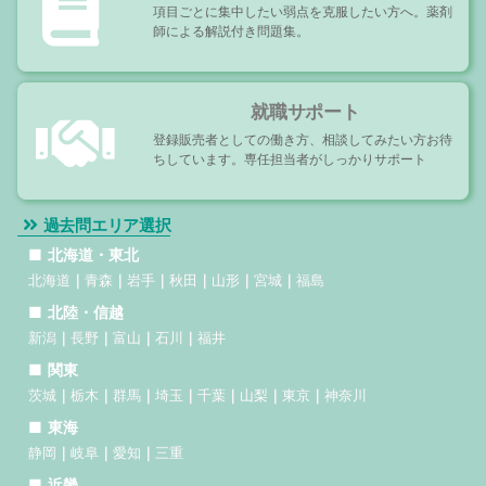
項目ごとに集中したい弱点を克服したい方へ。薬剤
師による解説付き問題集。
就職サポート
登録販売者としての働き方、相談してみたい方お待
ちしています。専任担当者がしっかりサポート
過去問エリア選択
北海道・東北
北海道
青森
岩手
秋田
山形
宮城
福島
北陸・信越
新潟
長野
富山
石川
福井
関東
茨城
栃木
群馬
埼玉
千葉
山梨
東京
神奈川
東海
静岡
岐阜
愛知
三重
近畿