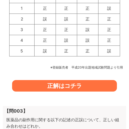
1
正
正
正
誤
2
誤
誤
正
正
3
正
正
誤
正
4
正
誤
誤
正
5
誤
正
正
誤
※登録販売者 平成20年出題地域試験問題より引用
正解はコチラ
【問003】
医薬品の副作用に関する以下の記述の正誤について、正しい組
み合わせはどれか。