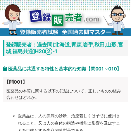
コ
ン
テ
ン
ツ
へ
ス
キ
ッ
プ
登録販売者：過去問[北海道,青森,岩手,秋田,山形,宮
城,福島共通]H20②-1
医薬品に共通する特性と基本的な知識【問001～010】
【問001】
医薬品の本質に関する以下の記述について、正しいものの組み
合わせはどれか。
医薬品は、人の疾病の診断、治療若しくは予防に使用さ
れること、又は人の身体の構造や機能に影響を及ぼすこ
とを目的とする生命関連製品である。