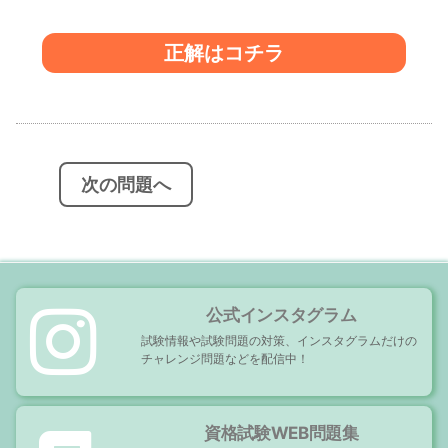
正解はコチラ
投
稿
ナ
ビ
次の問題へ
ゲ
ー
シ
ョ
ン
公式インスタグラム
試験情報や試験問題の対策、インスタグラムだけの
チャレンジ問題などを配信中！
資格試験WEB問題集