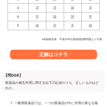
3
正
正
誤
正
4
正
誤
誤
正
5
誤
正
正
誤
※登録販売者 平成20年出題地域試験問題より引用
正解はコチラ
【問008】
医薬品の相互作用に関する以下の記述のうち、正しいものはど
れか。
一般用医薬品では、一つの医薬品の中に作用の異なる複