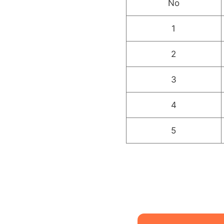
No
1
2
3
4
5