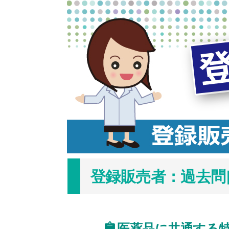
コ
ン
テ
ン
ツ
へ
ス
キ
ッ
プ
登録販売者：過去問[徳
医薬品に共通する特