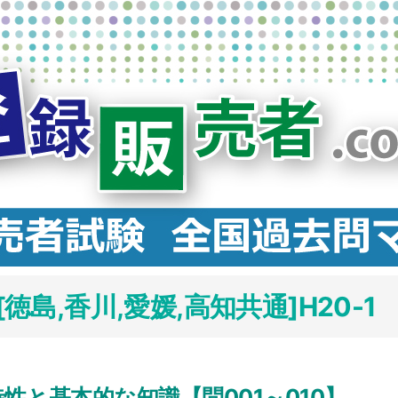
島,香川,愛媛,高知共通]H20-1
性と基本的な知識【問001～010】