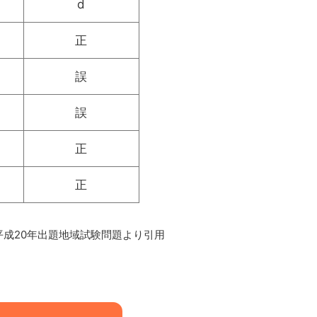
d
正
誤
誤
正
正
平成20年出題地域試験問題より引用