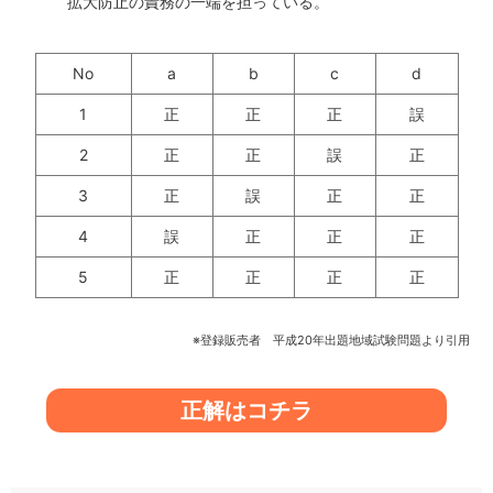
拡大防止の責務の一端を担っている。
No
a
b
c
d
1
正
正
正
誤
2
正
正
誤
正
3
正
誤
正
正
4
誤
正
正
正
5
正
正
正
正
※登録販売者 平成20年出題地域試験問題より引用
正解はコチラ