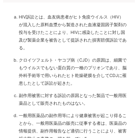
HIV訴訟とは、血友病患者がヒト免疫ウイルス（HIV）
が混入した原料血漿から製造された血液凝固因子製剤の
投与を受けたことにより、HIVに感染したことに対し国
及び製薬企業を被告として提訴された損害賠償訴訟であ
る。
クロイツフェルト・ヤコブ病（CJD）の原因は、細菌で
もウイルスでもない蛋白質の一種のプリオンであり、脳
外科手術等で用いられたヒト乾燥硬膜を介してCDJに罹
患したとして訴訟が起きた。
副作用被害に対する訴訟の原因となった製品で一般用医
薬品として販売されたものはない。
一般用医薬品の副作用等により健康被害が起こり得るこ
とから、一般用医薬品の販売に従事する者は、医薬品の
情報提供、副作用報告など適切に行うことにより、被害