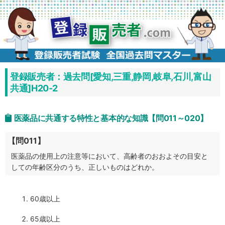
コ
ン
テ
ン
ツ
へ
ス
キ
ッ
プ
登録販売者：過去問[愛知,三重,静岡,岐阜,石川,富山
共通]H20-2
医薬品に共通する特性と基本的な知識【問011～020】
【問011】
医薬品の使用上の注意等において、高齢者のおおよその目安と
しての年齢区分のうち、正しいものはどれか。
60歳以上
65歳以上