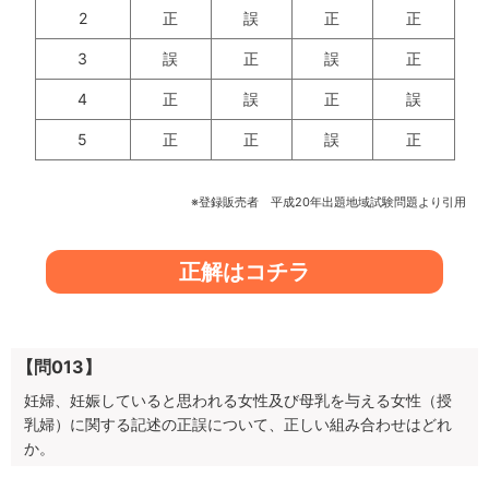
2
正
誤
正
正
3
誤
正
誤
正
4
正
誤
正
誤
5
正
正
誤
正
※登録販売者 平成20年出題地域試験問題より引用
正解はコチラ
【問013】
妊婦、妊娠していると思われる女性及び母乳を与える女性（授
乳婦）に関する記述の正誤について、正しい組み合わせはどれ
か。