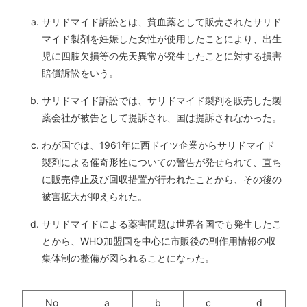
サリドマイド訴訟とは、貧血薬として販売されたサリド
マイド製剤を妊娠した女性が使用したことにより、出生
児に四肢欠損等の先天異常が発生したことに対する損害
賠償訴訟をいう。
サリドマイド訴訟では、サリドマイド製剤を販売した製
薬会社が被告として提訴され、国は提訴されなかった。
わが国では、1961年に西ドイツ企業からサリドマイド
製剤による催奇形性についての警告が発せられて、直ち
に販売停止及び回収措置が行われたことから、その後の
被害拡大が抑えられた。
サリドマイドによる薬害問題は世界各国でも発生したこ
とから、WHO加盟国を中心に市販後の副作用情報の収
集体制の整備が図られることになった。
No
a
b
c
d