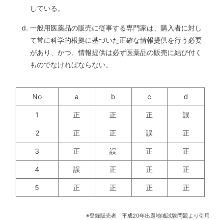
している。
一般用医薬品の販売に従事する専門家は、購入者に対し
て常に科学的根拠に基づいた正確な情報提供を行う必要
があり、かつ、情報提供は必ず医薬品の販売に結び付く
ものでなければならない。
No
a
b
c
d
1
正
正
正
誤
2
正
正
誤
正
3
正
誤
正
正
4
誤
正
正
正
5
正
正
正
正
※登録販売者 平成20年出題地域試験問題より引用