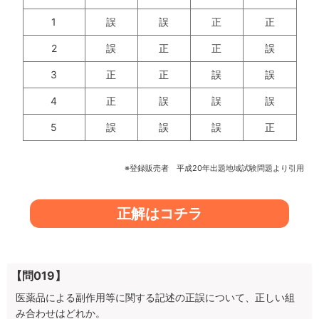
1
誤
誤
正
正
2
誤
正
正
誤
3
正
正
誤
誤
4
正
誤
誤
誤
5
誤
誤
誤
正
※登録販売者 平成20年出題地域試験問題より引用
正解はコチラ
【問019】
医薬品による副作用等に関する記述の正誤について、正しい組
み合わせはどれか。