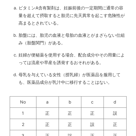
ビタミンA含有製剤は、妊娠前後の一定期間に通常の容
量を超えて摂取すると胎児に先天異常を起こす危険性が
高まるとされている。
胎盤には、胎児の血液と母胎の血液とがまざらない仕組
み（胎盤関門）がある。
妊婦が便秘薬を使用する場合、配合成分やその用量によ
っては流産や早産を誘発するおそれがある。
母乳を与えている女性（授乳婦）が医薬品を服用して
も、医薬品成分が乳汁中に移行することはない。
No
a
b
c
d
1
正
正
正
誤
2
正
正
誤
正
3
正
誤
正
正