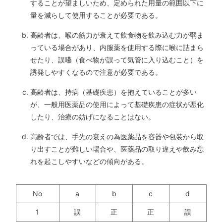
することが望ましいため、定められた用量の範囲以下に
量を減らして使用することが必要である。
高齢者は、喉の筋力が衰えて飲食物を飲み込む力が弱ま
っている場合があり、内服薬を使用する際に喉に詰まら
せたり、誤嚥（食べ物が誤って気管に入り込むこと）を
誘発しやすくなるので注意が必要である。
高齢者は、持病（基礎疾患）を抱えていることが多い
が、一般用医薬品の使用によって基礎疾患の症状が悪化
したり、治療の妨げになることはない。
高齢者では、手先の衰えの為医薬品を容器や包装から取
り出すことが難しい場合や、医薬品の取り違えや飲み忘
れを起こしやすいなどの傾向がある。
No
a
b
c
d
1
誤
正
正
誤