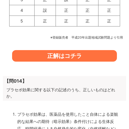
4
誤
正
正
正
5
正
正
正
正
※登録販売者 平成20年出題地域試験問題より引用
正解はコチラ
【問014】
プラセボ効果に関する以下の記述のうち、正しいものはどれ
か。
プラセボ効果は、医薬品を使用したこと自体による楽観
的な結果への期待（暗示効果）条件付けによる生体反
応、時間経過による自然発生的な変化（自然緩解など）