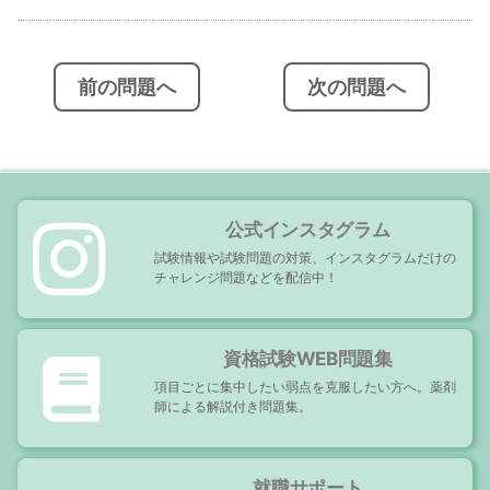
投
稿
ナ
ビ
前の問題へ
次の問題へ
ゲ
ー
シ
ョ
ン
公式インスタグラム
試験情報や試験問題の対策、インスタグラムだけの
チャレンジ問題などを配信中！
資格試験WEB問題集
項目ごとに集中したい弱点を克服したい方へ。薬剤
師による解説付き問題集。
就職サポート