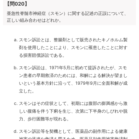
【問020】
亜急性脊髄市神経症（スモン）に関する記述の正誤について、
正しい組み合わせはどれか。
スモン訴訟とは、整腸剤として販売されたキノホルム製
剤を使用したことにより、スモンに罹患したことに対す
る損害賠償訴訟である。
スモン訴訟は、1971年5月に初めて提訴されたが、スモ
ン患者の早期救済のためには、和解による解決が望まし
いという基本方針に沿って、1979年9月に全面和解が成
立した。
スモンはその症状として、初期には腹部の膨満感から激
しい腹痛を伴う下痢を生じ、次第に下半身のしびれや脱
力、歩行困難等が現れる。
スモン訴訟等を契機として、医薬品の副作用による健康
被害の迅速な救済を図るため、医薬品副作用被害救済制