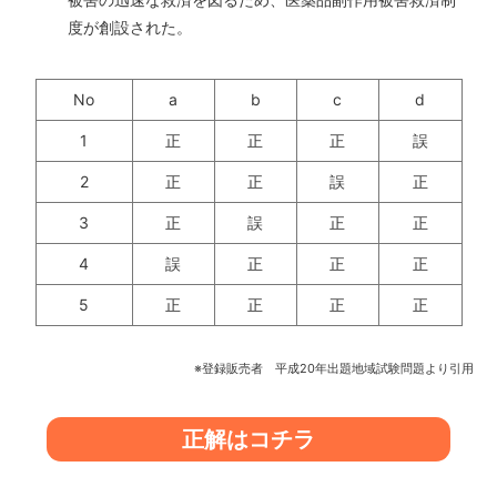
度が創設された。
No
a
b
c
d
1
正
正
正
誤
2
正
正
誤
正
3
正
誤
正
正
4
誤
正
正
正
5
正
正
正
正
※登録販売者 平成20年出題地域試験問題より引用
正解はコチラ