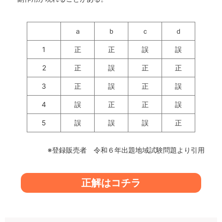
ａ
ｂ
ｃ
ｄ
1
正
正
誤
誤
2
正
誤
正
正
3
正
誤
正
誤
4
誤
正
正
誤
5
誤
誤
誤
正
※登録販売者 令和６年出題地域試験問題より引用
正解はコチラ