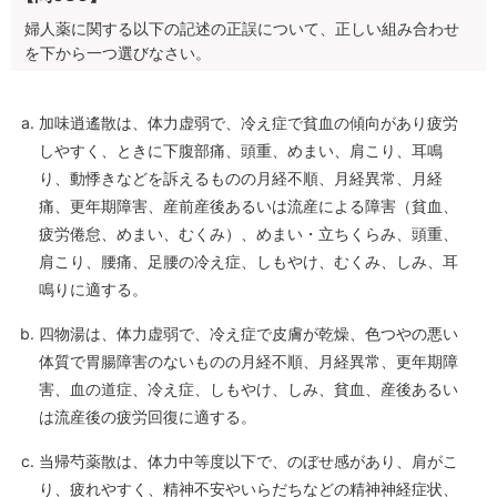
婦人薬に関する以下の記述の正誤について、正しい組み合わせ
を下から一つ選びなさい。
加味逍遙散は、体力虚弱で、冷え症で貧血の傾向があり疲労
しやすく、ときに下腹部痛、頭重、めまい、肩こり、耳鳴
り、動悸きなどを訴えるものの月経不順、月経異常、月経
痛、更年期障害、産前産後あるいは流産による障害（貧血、
疲労倦怠、めまい、むくみ）、めまい・立ちくらみ、頭重、
肩こり、腰痛、足腰の冷え症、しもやけ、むくみ、しみ、耳
鳴りに適する。
四物湯は、体力虚弱で、冷え症で皮膚が乾燥、色つやの悪い
体質で胃腸障害のないものの月経不順、月経異常、更年期障
害、血の道症、冷え症、しもやけ、しみ、貧血、産後あるい
は流産後の疲労回復に適する。
当帰芍薬散は、体力中等度以下で、のぼせ感があり、肩がこ
り、疲れやすく、精神不安やいらだちなどの精神神経症状、