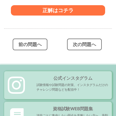
正解はコチラ
投
稿
ナ
ビ
前の問題へ
次の問題へ
ゲ
ー
シ
ョ
ン
公式インスタグラム
試験情報や試験問題の対策、インスタグラムだけの
チャレンジ問題などを配信中！
資格試験WEB問題集
項目ごとに集中したい弱点を克服したい方へ。薬剤