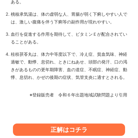
ある。
桃核承気湯は、体の虚弱な人、胃腸が弱く下痢しやすい人で
は、激しい腹痛を伴う下痢等の副作用が現れやすい。
血行を促進する作用を期待して、ビタミンＥが配合されてい
ることがある。
桂枝茯苓丸は、体力中等度以下で、冷え症、貧血気味、神経
過敏で、動悸、息切れ、ときにねあせ、頭部の発汗、口の渇
きがあるものの更年期障害、血の道症、不眠症、神経症、動
悸、息切れ、かぜの後期の症状、気管支炎に適すとされる。
※登録販売者 令和６年出題地域試験問題より引用
正解はコチラ