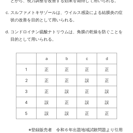
とから、視力調整を改善する効果を期待して用いられる。
スルファメトキサゾールは、ウイルス感染による結膜炎の症
状の改善を目的として用いられる。
コンドロイチン硫酸ナトリウムは、角膜の乾燥を防ぐことを
目的として用いられる。
ａ
ｂ
ｃ
ｄ
1
正
正
正
正
2
正
正
誤
正
3
正
誤
正
誤
4
誤
正
誤
誤
5
誤
誤
正
正
※登録販売者 令和６年出題地域試験問題より引用