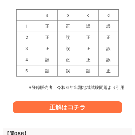
ａ
ｂ
ｃ
ｄ
1
正
正
誤
誤
2
正
誤
正
正
3
正
誤
正
誤
4
誤
正
正
誤
5
誤
誤
誤
正
※登録販売者 令和６年出題地域試験問題より引用
正解はコチラ
【問086】