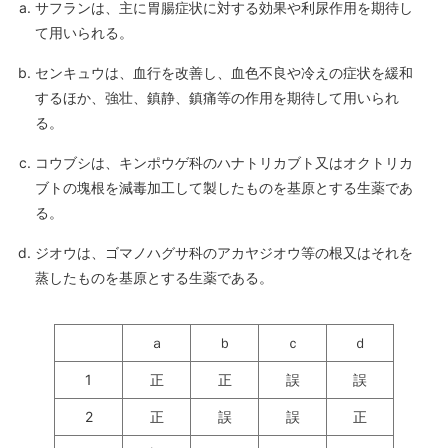
サフランは、主に胃腸症状に対する効果や利尿作用を期待し
て用いられる。
センキュウは、血行を改善し、血色不良や冷えの症状を緩和
するほか、強壮、鎮静、鎮痛等の作用を期待して用いられ
る。
コウブシは、キンポウゲ科のハナトリカブト又はオクトリカ
ブトの塊根を減毒加工して製したものを基原とする生薬であ
る。
ジオウは、ゴマノハグサ科のアカヤジオウ等の根又はそれを
蒸したものを基原とする生薬である。
ａ
ｂ
ｃ
ｄ
1
正
正
誤
誤
2
正
誤
誤
正