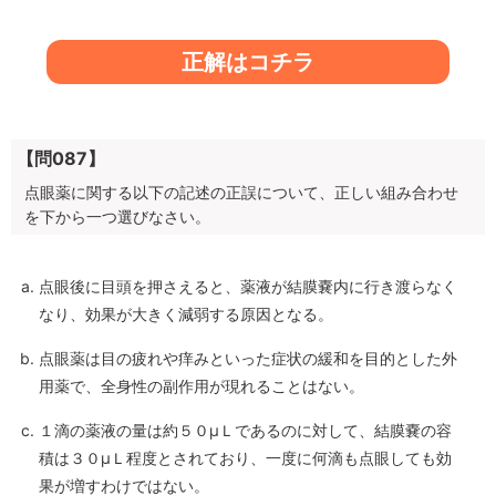
正解はコチラ
【問087】
点眼薬に関する以下の記述の正誤について、正しい組み合わせ
を下から一つ選びなさい。
点眼後に目頭を押さえると、薬液が結膜嚢内に行き渡らなく
なり、効果が大きく減弱する原因となる。
点眼薬は目の疲れや痒みといった症状の緩和を目的とした外
用薬で、全身性の副作用が現れることはない。
１滴の薬液の量は約５０μＬであるのに対して、結膜嚢の容
積は３０μＬ程度とされており、一度に何滴も点眼しても効
果が増すわけではない。