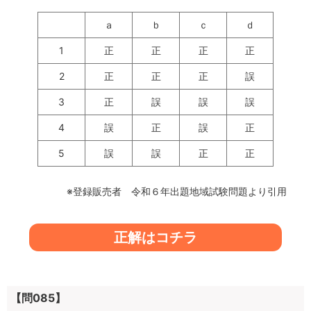
ａ
ｂ
ｃ
ｄ
1
正
正
正
正
2
正
正
正
誤
3
正
誤
誤
誤
4
誤
正
誤
正
5
誤
誤
正
正
※登録販売者 令和６年出題地域試験問題より引用
正解はコチラ
【問085】