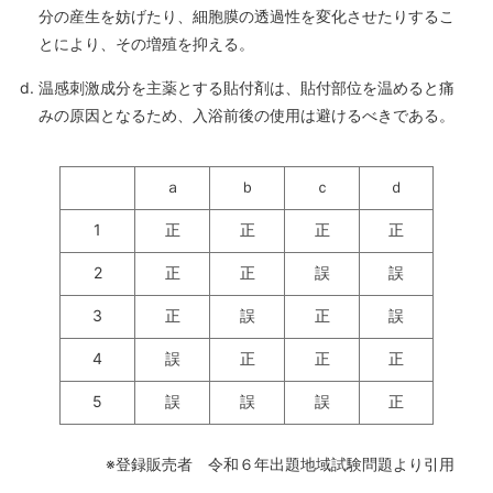
分の産生を妨げたり、細胞膜の透過性を変化させたりするこ
とにより、その増殖を抑える。
温感刺激成分を主薬とする貼付剤は、貼付部位を温めると痛
みの原因となるため、入浴前後の使用は避けるべきである。
ａ
ｂ
ｃ
ｄ
1
正
正
正
正
2
正
正
誤
誤
3
正
誤
正
誤
4
誤
正
正
正
5
誤
誤
誤
正
※登録販売者 令和６年出題地域試験問題より引用