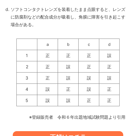
ソフトコンタクトレンズを装着したまま点眼すると、レンズ
に防腐剤などの配合成分が吸着し、角膜に障害を引き起こす
場合がある。
ａ
ｂ
ｃ
ｄ
1
正
正
正
誤
2
正
誤
正
正
3
正
誤
誤
誤
4
誤
正
誤
正
5
誤
誤
正
正
※登録販売者 令和６年出題地域試験問題より引用