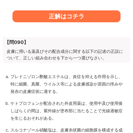
正解はコチラ
【問090】
皮膚に用いる薬及びその配合成分に関する以下の記述の正誤に
ついて、正しい組み合わせを下から一つ選びなさい。
プレドニゾロン酢酸エステルは、炎症を抑える作用を示し、
特に細菌、真菌、ウイルス等による皮膚感染が原因の痒みや
発赤の皮膚症状に適する。
ケトプロフェンが配合された外皮用薬は、使用中及び使用後
しばらくの間は、紫外線が塗布部に当たることで光線過敏症
を生じるおそれがある。
スルコナゾール硝酸塩は、皮膚糸状菌の細胞膜を構成する成