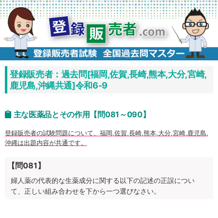
コ
ン
テ
ン
ツ
へ
ス
キ
ッ
プ
登録販売者：過去問[福岡,佐賀,長崎,熊本,大分,宮崎,
鹿児島,沖縄共通]令和6-9
主な医薬品とその作用【問081～090】
登録販売者の試験問題について、福岡,佐賀,長崎,熊本,大分,宮崎,鹿児島,
沖縄は出題内容が共通です。
【問081】
婦人薬の代表的な生薬成分に関する以下の記述の正誤につい
て、正しい組み合わせを下から一つ選びなさい。