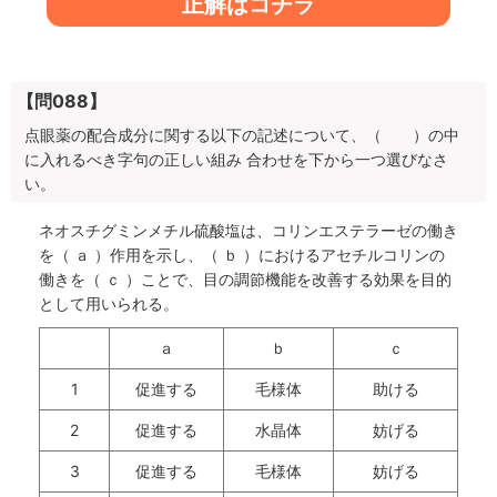
正解はコチラ
【問088】
点眼薬の配合成分に関する以下の記述について、（ ）の中
に入れるべき字句の正しい組み 合わせを下から一つ選びなさ
い。
ネオスチグミンメチル硫酸塩は、コリンエステラーゼの働き
を（ ａ ）作用を示し、（ ｂ ）におけるアセチルコリンの
働きを（ ｃ ）ことで、目の調節機能を改善する効果を目的
として用いられる。
ａ
ｂ
ｃ
1
促進する
毛様体
助ける
2
促進する
水晶体
妨げる
3
促進する
毛様体
妨げる