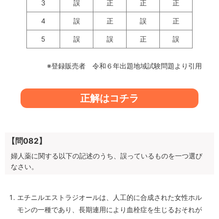
3
誤
正
正
正
4
誤
正
誤
正
5
誤
誤
正
誤
※登録販売者 令和６年出題地域試験問題より引用
正解はコチラ
【問082】
婦人薬に関する以下の記述のうち、誤っているものを一つ選び
なさい。
エチニルエストラジオールは、人工的に合成された女性ホル
モンの一種であり、長期連用により血栓症を生じるおそれが