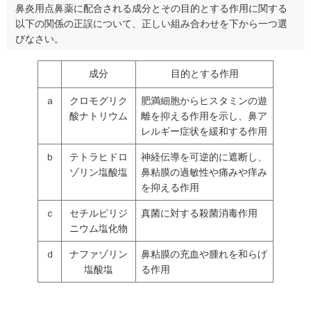
鼻炎用点鼻薬に配合される成分とその目的とする作用に関する
以下の関係の正誤について、正しい組み合わせを下から一つ選
びなさい。
成分
目的とする作用
ａ
クロモグリク
肥満細胞からヒスタミンの遊
酸ナトリウム
離を抑える作用を示し、鼻ア
レルギー症状を緩和する作用
ｂ
テトラヒドロ
神経伝導を可逆的に遮断し、
ゾリン塩酸塩
鼻粘膜の過敏性や痛みや痒み
を抑える作用
ｃ
セチルピリジ
真菌に対する殺菌消毒作用
ニウム塩化物
ｄ
ナファゾリン
鼻粘膜の充血や腫れを和らげ
塩酸塩
る作用