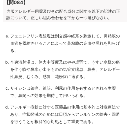
【問084】
内服アレルギー用薬及びその配合成分に関する以下の記述の正
誤について、正しい組み合わせを下から一つ選びなさい。
フェニレフリン塩酸塩は副交感神経系を刺激して、鼻粘膜の
血管を収縮させることによって鼻粘膜の充血や腫れを和らげ
る。
辛夷清肺湯は、体力中等度又はやや虚弱で、うすい水様の痰
を伴う咳や鼻水が出るものの気管支喘息、鼻炎、アレルギー
性鼻炎、むくみ、感冒、花粉症に適する。
サイシンは鎮痛、鎮咳、利尿の作用を有するとされる生薬
で、鼻閉への効果を期待して用いられる。
アレルギー症状に対する医薬品の使用は基本的に対症療法で
あり、症状軽減のためには日頃からアレルゲンの除去・回避
を行うことが根源的な対処として重要である。