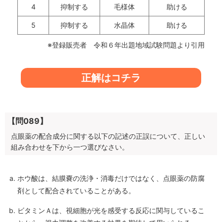
4
抑制する
毛様体
助ける
5
抑制する
水晶体
助ける
※登録販売者 令和６年出題地域試験問題より引用
正解はコチラ
【問089】
点眼薬の配合成分に関する以下の記述の正誤について、正しい
組み合わせを下から一つ選びなさい。
ホウ酸は、結膜嚢の洗浄・消毒だけではなく、点眼薬の防腐
剤として配合されていることがある。
ビタミンＡは、視細胞が光を感受する反応に関与しているこ