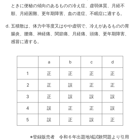
ときに便秘の傾向のあるものの冷え症、虚弱体質、月経不
順、月経困難、更年期障害、血の道症、不眠症に適する。
五積散は、体力中等度又はやや虚弱で、冷えがあるものの胃
腸炎、腰痛、神経痛、関節痛、月経痛、頭痛、更年期障害、
感冒に適する。
ａ
ｂ
ｃ
ｄ
1
正
正
正
正
2
正
誤
正
正
3
正
誤
誤
誤
4
誤
正
正
誤
5
誤
正
誤
正
※登録販売者 令和６年出題地域試験問題より引用