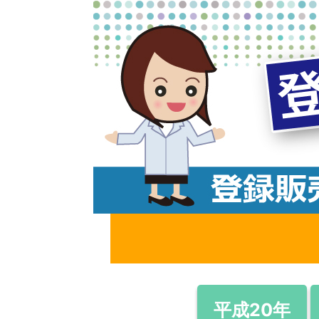
コ
ン
テ
ン
ツ
へ
ス
キ
ッ
プ
平成20年