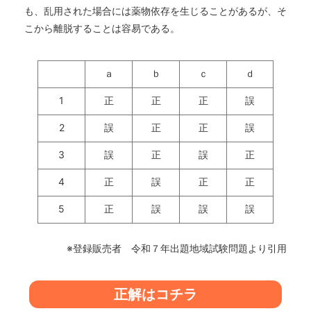
も、乱用された場合には薬物依存を生じることがあるが、そ
こから離脱することは容易である。
ａ
ｂ
ｃ
ｄ
1
正
正
正
誤
2
誤
正
正
誤
3
誤
正
誤
正
4
正
誤
正
正
5
正
誤
誤
誤
※登録販売者 令和７年出題地域試験問題より引用
正解はコチラ