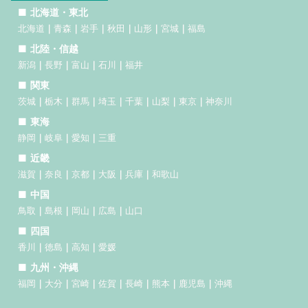
北海道・東北
北海道
青森
岩手
秋田
山形
宮城
福島
北陸・信越
新潟
長野
富山
石川
福井
関東
茨城
栃木
群馬
埼玉
千葉
山梨
東京
神奈川
東海
静岡
岐阜
愛知
三重
近畿
滋賀
奈良
京都
大阪
兵庫
和歌山
中国
鳥取
島根
岡山
広島
山口
四国
香川
徳島
高知
愛媛
九州・沖縄
福岡
大分
宮崎
佐賀
長崎
熊本
鹿児島
沖縄