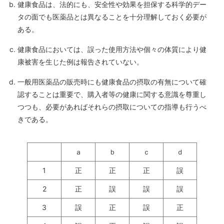
健康食品は、法的にも、安全性や効果を担保する科学的デー
タの面でも医薬品とは異なることを十分理解しておく必要が
ある。
健康食品においては、誤った使用方法や個々の体質により健
康被害を生じた例は報告されていない。
一般用医薬品の販売時にも健康食品の摂取の有無について確
認することは重要で、購入者等の健康に関する意識を尊重し
つつも、必要があればそれらの摂取についての指導も行うべ
きである。
ａ
ｂ
ｃ
ｄ
1
正
正
正
誤
2
正
誤
誤
誤
3
誤
正
誤
正