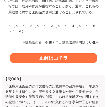
かぜ薬、解熱鎮痛薬、鎮静薬、鎮咳去痰薬、アレルギー用薬
等では、成分や作用が重複することが多く、通常、これらの
薬効群に属する医薬品の併用は避けることとされている。
１（ａ、ｂ） ２（ａ、ｄ） ３（ｂ、ｃ） ４（ｂ、ｄ） ５
（ｃ、ｄ）
※登録販売者 令和７年出題地域試験問題より引用
正解はコチラ
【問008】
「医療用医薬品の添付文書等の記載要領の留意事項」（平成２
９年６月８日付け薬生安発０６０８第１号厚生労働省医薬・生
活衛生局安全対策課長通知別添）における年齢区分に関する次
の記述について、（ ）の中に入れるべき字句の正しい組合