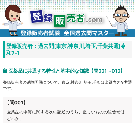
コ
ン
テ
ン
ツ
へ
ス
キ
ッ
プ
登録販売者：過去問[東京,神奈川,埼玉,千葉共通]令
和7-1
医薬品に共通する特性と基本的な知識【問001～010】
登録販売者の試験問題について、東京,神奈川,埼玉,千葉は出題内容が共通
です。
【問001】
医薬品の本質に関する次の記述のうち、正しいものの組合せは
どれか。