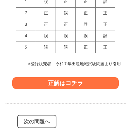
1
誤
正
正
誤
2
正
誤
正
正
3
正
正
誤
正
4
誤
誤
誤
誤
5
誤
誤
正
正
※登録販売者 令和７年出題地域試験問題より引用
正解はコチラ
投
稿
ナ
ビ
次の問題へ
ゲ
ー