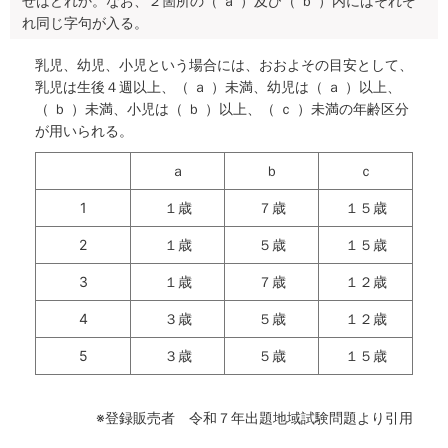
せはどれか。なお、２箇所の（ ａ ）及び（ ｂ ）内にはそれぞ
れ同じ字句が入る。
乳児、幼児、小児という場合には、おおよその目安として、
乳児は生後４週以上、（ ａ ）未満、幼児は（ ａ ）以上、
（ ｂ ）未満、小児は（ ｂ ）以上、（ ｃ ）未満の年齢区分
が用いられる。
ａ
ｂ
ｃ
1
１歳
７歳
１５歳
2
１歳
５歳
１５歳
3
１歳
７歳
１２歳
4
３歳
５歳
１２歳
5
３歳
５歳
１５歳
※登録販売者 令和７年出題地域試験問題より引用