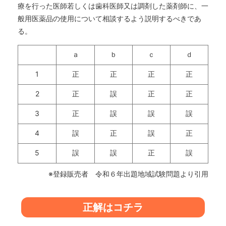
療を行った医師若しくは歯科医師又は調剤した薬剤師に、一
般用医薬品の使用について相談するよう説明するべきであ
る。
ａ
ｂ
ｃ
ｄ
1
正
正
正
正
2
正
誤
正
正
3
正
誤
誤
誤
4
誤
正
誤
正
5
誤
誤
正
誤
※登録販売者 令和６年出題地域試験問題より引用
正解はコチラ