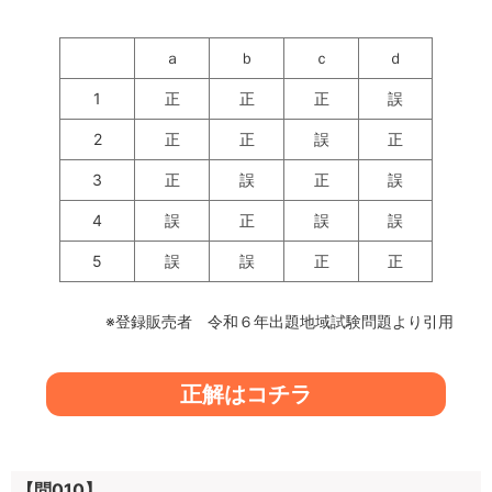
ａ
ｂ
ｃ
ｄ
1
正
正
正
誤
2
正
正
誤
正
3
正
誤
正
誤
4
誤
正
誤
誤
5
誤
誤
正
正
※登録販売者 令和６年出題地域試験問題より引用
正解はコチラ
【問010】