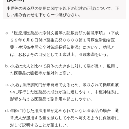
小児等の医薬品の使用に関する以下の記述の正誤について、正
しい組み合わせを下から一つ選びなさい。
「医療用医薬品の添付文書等の記載要領の留意事項」（平成
２９年６月８日付け薬生安発０６０８第１号厚生労働省医
薬・生活衛生局安全対策課長通知別添）において、幼児と
は、おおよその目安として１歳以上、６歳未満をいう。
小児は大人と比べて身体の大きさに対して腸が長く、服用し
た医薬品の吸収率が相対的に高い。
小児は血液脳関門が未発達であるため、吸収されて循環血液
中に移行した医薬品の成分が脳に達しやすく、中枢神経系に
影響を与える医薬品で副作用を起こしやすい。
年齢に応じた用法用量が定められていない医薬品の場合、通
常成人が服用する量を減らして小児へ与えるように保護者に
対して説明することが望ましい。