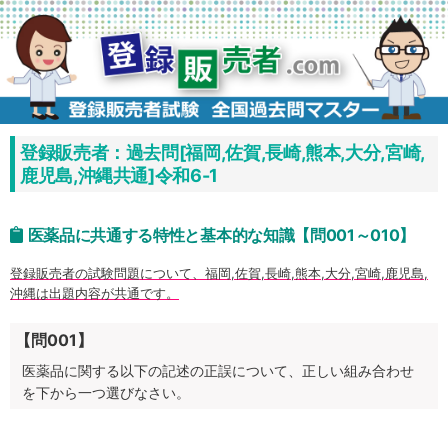
コ
ン
テ
ン
ツ
へ
ス
キ
ッ
プ
登録販売者：過去問[福岡,佐賀,長崎,熊本,大分,宮崎,
鹿児島,沖縄共通]令和6-1
医薬品に共通する特性と基本的な知識【問001～010】
登録販売者の試験問題について、福岡,佐賀,長崎,熊本,大分,宮崎,鹿児島,
沖縄は出題内容が共通です。
【問001】
医薬品に関する以下の記述の正誤について、正しい組み合わせ
を下から一つ選びなさい。