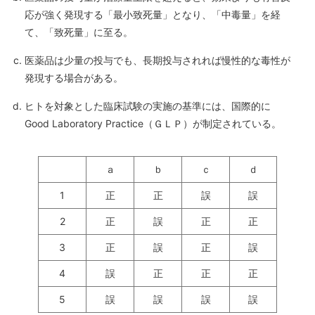
応が強く発現する「最小致死量」となり、「中毒量」を経
て、「致死量」に至る。
医薬品は少量の投与でも、長期投与されれば慢性的な毒性が
発現する場合がある。
ヒトを対象とした臨床試験の実施の基準には、国際的に
Good Laboratory Practice（ＧＬＰ）が制定されている。
ａ
ｂ
ｃ
ｄ
1
正
正
誤
誤
2
正
誤
正
正
3
正
誤
正
誤
4
誤
正
正
正
5
誤
誤
誤
誤