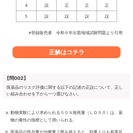
4
誤
正
正
正
5
誤
誤
誤
誤
※登録販売者 令和６年出題地域試験問題より引用
正解はコチラ
【問002】
医薬品のリスク評価に関する以下の記述の正誤について、正し
い組み合わせを下から一つ選びなさい。
動物実験により求められる５０％致死量（ＬＤ５０）は、薬
物の毒性の指標として用いられる。
医薬品の投与量が治療量上限を超えると、効果よりも有害反