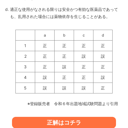
適正な使用がなされる限りは安全かつ有効な医薬品であって
も、乱用された場合には薬物依存を生じることがある。
ａ
ｂ
ｃ
ｄ
1
正
正
正
正
2
正
正
誤
誤
3
正
誤
正
正
4
誤
正
正
誤
5
誤
誤
誤
正
※登録販売者 令和６年出題地域試験問題より引用
正解はコチラ