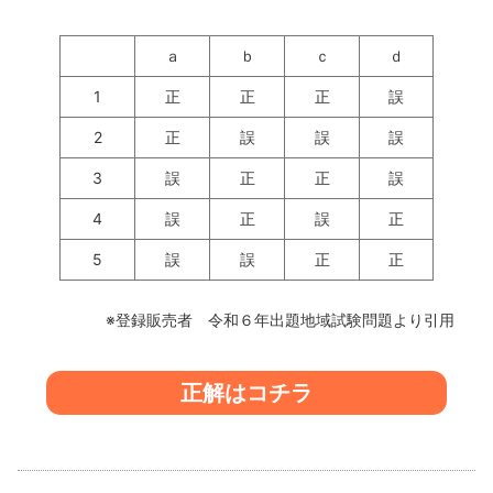
ａ
ｂ
ｃ
ｄ
1
正
正
正
誤
2
正
誤
誤
誤
3
誤
正
正
誤
4
誤
正
誤
正
5
誤
誤
正
正
※登録販売者 令和６年出題地域試験問題より引用
正解はコチラ
投