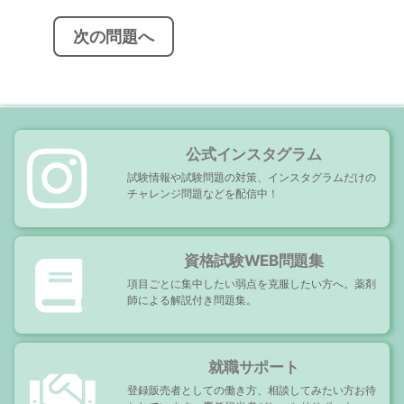
稿
ナ
ビ
次の問題へ
ゲ
ー
シ
ョ
ン
公式インスタグラム
試験情報や試験問題の対策、インスタグラムだけの
チャレンジ問題などを配信中！
資格試験WEB問題集
項目ごとに集中したい弱点を克服したい方へ。薬剤
師による解説付き問題集。
就職サポート
登録販売者としての働き方、相談してみたい方お待