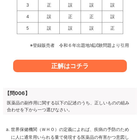
3
正
誤
誤
誤
4
誤
正
正
誤
5
誤
誤
誤
正
※登録販売者 令和６年出題地域試験問題より引用
正解はコチラ
【問006】
医薬品の副作用に関する以下の記述のうち、正しいものの組み
合わせを下から一つ選びなさい。
世界保健機関（ＷＨＯ）の定義によれば、疾病の予防のため
に人に通常用いられる量で発現する医薬品の有害かつ意図し