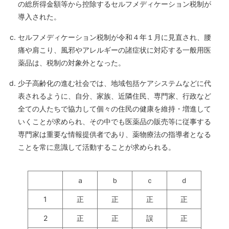
の総所得金額等から控除するセルフメディケーション税制が
導入された。
セルフメディケーション税制が令和４年１月に見直され、腰
痛や肩こり、風邪やアレルギーの諸症状に対応する一般用医
薬品は、税制の対象外となった。
少子高齢化の進む社会では、地域包括ケアシステムなどに代
表されるように、自分、家族、近隣住民、専門家、行政など
全ての人たちで協力して個々の住民の健康を維持・増進して
いくことが求められ、その中でも医薬品の販売等に従事する
専門家は重要な情報提供者であり、薬物療法の指導者となる
ことを常に意識して活動することが求められる。
ａ
ｂ
ｃ
ｄ
1
正
正
正
正
2
正
正
誤
正